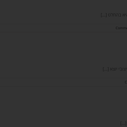
 בהחלט [...]
בי יוצא [...]
..]