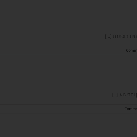
ית מוסתרת [...]
הביצוע [...]