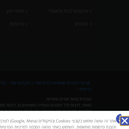
פרקטים לבית ולמשרד
חיפויי חוץ
רהיטים
פרגולות
@ כול הזכויות שמורות לבית שלי |
הקידום שלי - קידו
נגישות >
הצהרת זכויות יוצרים ואחריות
האתר, לרבות כלל התכנים והמדיה המופיעים בו, לרבות תמונו
שלישיים. מובהר כי ייתכן ובטעות עלה לאתר תוכן (לרבות תמ
מובהר ומוסכם כי למפעילי האתר לא תהיה כל אחריות ישירה 
אתר זה עושה שימו
בדבר חשש להפרת זכויות תיבחן באופן מיידי. ככל שנמצא כי תו
והצגת פרסומות מותאמות. השימוש באתר מהווה הסכמה למדיניות הפרטיו