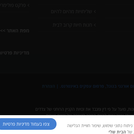
פרקט פולימרי
שליחויות מהיום להיום
חנות חיות קרוב לבית
מפת האתר >>
מדיניות פרטיו
ם אורגני בגוגל
,
פרסום עסקים באינטרנט
. |
הצהרת
ת, פועל על פי דין ומכבד את זכויות הקניין הרוחני של צדדים
ונות) אשר עשוי להוות הפרה לכאורה של זכויות יוצרים.
או עקיפה לכל נזק שייגרם עקב פרסום כאמור, וכי כל פנייה
צפו בעמוד מדיניות פרטיות
ש בקובצי Cookies ובפיקסלים (Google, Meta) לצורך ניתוח נתוני שימוש, שיפור חוויית הגלישה
כן כלשהו פוגע בזכויות צד ג', יוסר התוכן או תינתן התייחסות
ת של
הבית שלי