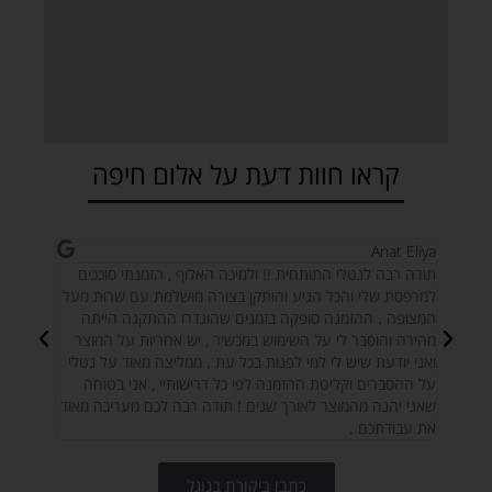
קראו חוות דעת על אלום חיפה
n lavon
Anat Eliya
 מורכב,
תודה רבה לנטלי התותחית !! ולמיכה האלוף , הזמנתי סוככים
חברה אמ
קנה
למרפסת שלי והכל הגיע והותקן בצורה מושלמת עם שרות מעל
הקפדה על כ
פה.
המצופה . ההזמנה סופקה בזמנים שהוגדרו ההתקנה הייתה
של
מהירה והוסבר לי על השימוש במכשיר , יש אחריות על המוצר
דירה,
ואני יודעת שיש לי למי לפנות בכל עת . ממליצה מאוד על נטלי
ן
על ההסברים וקליטת ההזמנה לפי כל דרישותיי , אני בטוחה
שאני יהנה מהמוצר לאורך שנים ! תודה רבה לכם מעריכה מאוד
את עבודתכם .
כתבו ביקורת בגוגל