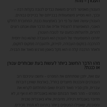
העגורן – מהו?
העגורן מאפשר להרים משאות כבדים לגובה בקלות רבה –
ובכך, הוא מסייע משמעותית בבנייתם של בניינים גבוהים.
העגורן עושה זאת על פי רוב באמצעות כננת, המחוברת לחלקו
האנכי, המאפשרת להצמיד אליה את הדבר אותו אנחנו רוצים
להרים, ולהעלותו כמעט עד לגובה העגורן.
יתרונו המשמעותי של העגורן הוא העובדה שהוא נוח יחסית
להרכבה במקום העבודה, לפירוק, ולהעברה ממקום למקום,
ולאחר הרכבה קלה זו הוא מקל באופן מורגש מאוד את הבניה.
מהו הדבר החשוב ביותר לעשות בעת שבוחרים עגורן
או כננת?
עם זאת, יתכן שפתחתם את המפרט – וחשכו עיניכם! רוב
העגורנים והכננות מיוצרים בחו"ל, בארצות שאינן דוברות
עברית, ולכן סביר מאוד להניח שאם התחלתם לקרוא את
המפרט – מהר מאוד הבנתם שהוא באנגלית! לא זו אף זו, לא
מדובר באנגלית רגילה, מדוברת, אלא באנגלית טכנית
ומסובכת, שאפילו המנוסים ביותר בתחום לא תמיד מכירים.