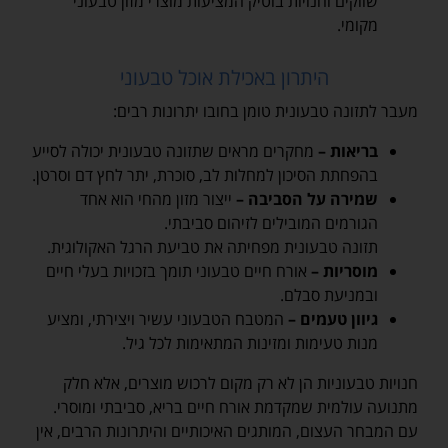
שווקים וחנויות בוטיק המציעות מוצרי מזון טבעוני
מקומי.
היתרון באכילת אוכל טבעוני
מעבר לתזונה טבעונית טומן בחובו יתרונות רבים:
בריאות –
מחקרים מראים שתזונה טבעונית יכולה לסייע
בהפחתת הסיכון למחלות לב, סוכרת, יתר לחץ דם וסרטן.
שמירה על הסביבה –
ייצור מזון מהחי הוא אחד
הגורמים המובילים לזיהום סביבתי.
תזונה טבעונית מפחיתה את טביעת הרגל האקולוגית.
מוסריות –
אורח חיים טבעוני תומך בזכויות בעלי חיים
ובמניעת סבלם.
גיוון טעמים –
המטבח הטבעוני עשיר ויצירתי, ומציע
מנות טעימות ומזינות המתאימות לכל גיל.
חנויות טבעוניות הן לא רק מקום לרכוש מוצרים, אלא חלק
מתנועה עולמית שמקדמת אורח חיים בריא, סביבתי ומוסרי.
עם המבחר העצום, המותגים האיכותיים והיתרונות הרבים, אין