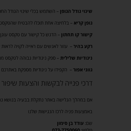
שינוי גודל הגופן
– השתמש בכלי שינוי הגודל החכ
גופן קריא
– בלחיצה אחת תוכלו להבטיח שהטקסט של
קישור קו תחתון
– הדגש כל קישור עם טקסט עוגן 
רקע בהיר
– עזור לאנשים עם ראייה לקויה לראות 
ניגודיות שלילית
– ספק ניגודיות גבוהה לטקסט מו
גווני אפור
– הקפידו על ניגודיות מספקת באתרכם על
דרכי פנייה לבקשות והצעות שיפור 
אם במהלך הגלישה באתר נתקלת בבעיה בנושא נג
באמצעות פניה לרכז הנגישות שלנו
שם:
עודד בן סימון
טלפון:
073-7750060