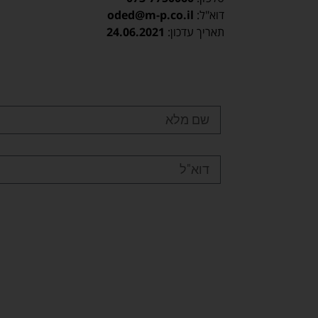
דוא"ל:
oded@m-p.co.il
תאריך עדכון:
24.06.2021