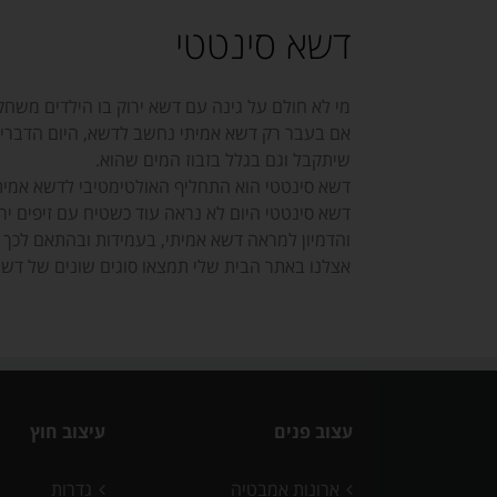
דשא סינטטי
מי לא חולם על גינה עם דשא ירוק בו הילדים משחקי
אם בעבר רק דשא אמיתי נחשב לדשא, היום הדברים 
שיתקבל וגם בגלל בזבוז המים שהוא.
דשא סינטטי הוא התחליף האולטימטיבי לדשא אמית
דשא סינטטי היום לא נראה עוד כשטיח עם זיפים יר
והדמיון למראה דשא אמיתי, בעמידות ובהתאם לכך 
אצלנו באתר הבית שלי תמצאו סוגים שונים של דשא סינטטי לבחירתכם.amcorper mattis, pulvinar dapibus leo
עצוב פנים
עיצוב חוץ
ארונות אמבטיה
גדרות