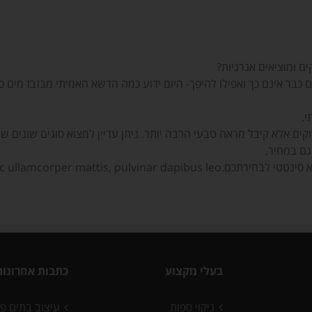
ם ומוציאים אנרגיות?
כבר אינם כך ואפילו להיפך- היום ידוע כמה הדשא האמיתי מבזבז מים 
י.
וקים אלא קיבל מראה טבעי הרבה יותר. ניתן עדיין למצוא סוגים שונים 
גם במחיר.
g elit. Ut elit tellus, luctus nec ull.
בעלי מקצוע
כתבות אחרונות
ניקוי ספות
עיצוב בתים פ