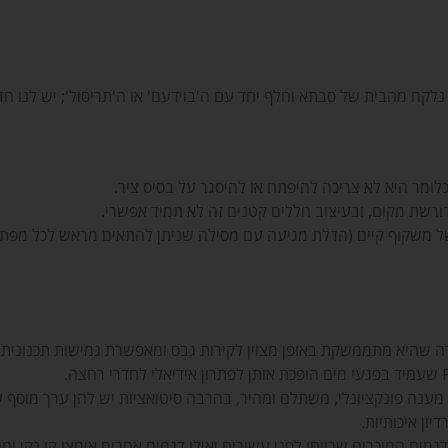
נלקח מהבית של סבתא וחלף יחד עם ה'בוידעם' או ה'תריסול'; יש לנו ח
ומר היא לא צריכה להיפתח או להיסגר על בסיס ציר.
רשת מקום, ובעיצוב חללים קטנים זה לא תמיד אפשרי.
 של משקוף קיים (הדלת מגיעה עם מסילה שניתן להתאים מראש לכל מפתח
בדה שהיא מתממשקת באופן מצוין לקירות גבס ומאפשרת גמישות תכנוני
 מענה פונקציונלי, משתלם ומהיר, בהרבה סיטואציות יש להן ערך מוסף עי
ון איכותיות.
ם המוכרים שרווחו לפני עשורים ואילו דגמים אחרים אימצו קו נקי ומוד