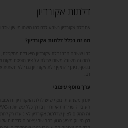
דלתות אקורדיון
אם דלת אקורדיון נשמע לכם כמו משהו מיושן שכמו 
מה זה בכלל דלתות אקורדיון?
כמו ששמה מרמז דלת אקורדיון היא דלת מתקפלת, כל
למה זה חשוב? משום שדלת על ציר תופסת מקום ודו
בנוסף, ניתן להתקין דלת אקורדיון גם ללא תשתית
רב.
ערך מוסף עיצובי
יתרון משמעותי נוסף שיש לדלת האקורדיון זו העו
העובדה שדלתות אקורדיון בדרך כלל עשויות מ-PVC שעמיד בפגעי מים הופכת אותן לפתרון אידיאלי לחדרי רחצה.
זה המקום לציין שדלתות אקורדיון לא נועדו רק לתת
לכן השוק מציע מגוון רחב של עיצובים לדלתות אקורדי
חלק מהעיצובים הם עיצובי רטרו שמהדהדים את הדגמי